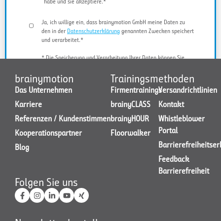
habe und sie akzeptiere.*
Ja, ich willige ein, dass brainymotion GmbH meine Daten zu
den in der
Datenschutzerklärung
genannten Zwecken speichert
und verarbeitet.*
* Die Speicherung und Verarbeitung Ihrer Daten können Sie
jederzeit widerrufen.
brainymotion
Trainingsmethoden
Das Unternehmen
Firmentrainings
Versandrichtlinien
Karriere
brainyCLASS
Kontakt
JETZT KONTAKT AUFNEHMEN
Referenzen / Kundenstimmen
brainyHOUR
Whistleblower
Portal
Kooperationspartner
Floorwalker
Barrierefreiheitse
Blog
Feedback
Barrierefreiheit
Folgen Sie uns