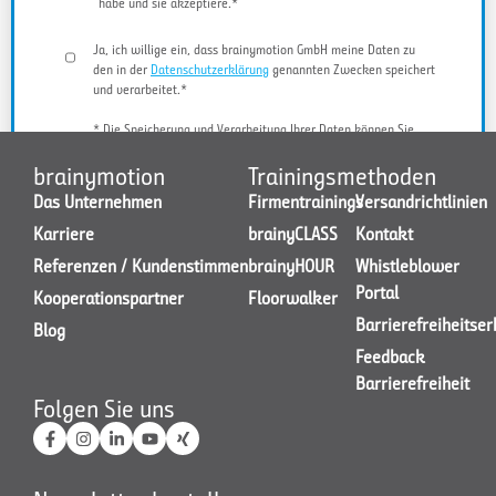
habe und sie akzeptiere.*
Ja, ich willige ein, dass brainymotion GmbH meine Daten zu
den in der
Datenschutzerklärung
genannten Zwecken speichert
und verarbeitet.*
* Die Speicherung und Verarbeitung Ihrer Daten können Sie
jederzeit widerrufen.
brainymotion
Trainingsmethoden
Das Unternehmen
Firmentrainings
Versandrichtlinien
Karriere
brainyCLASS
Kontakt
JETZT KONTAKT AUFNEHMEN
Referenzen / Kundenstimmen
brainyHOUR
Whistleblower
Portal
Kooperationspartner
Floorwalker
Barrierefreiheitse
Blog
Feedback
Barrierefreiheit
Folgen Sie uns