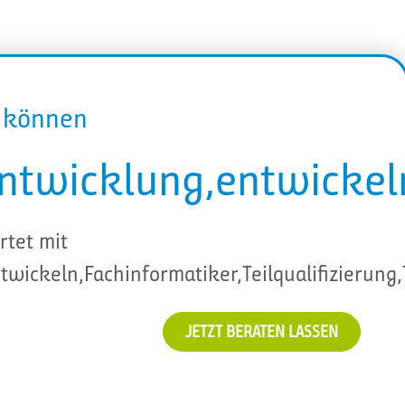
r können
twicklung,entwickeln
rtet mit
wickeln,Fachinformatiker,Teilqualifizieru
JETZT BERATEN LASSEN