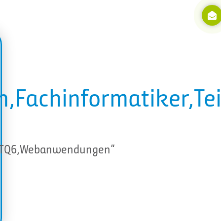
,Fachinformatiker,Te
ng,TQ6,Webanwendungen“