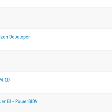
tizen Developer
CM-CD
wer BI - PowerBIDV