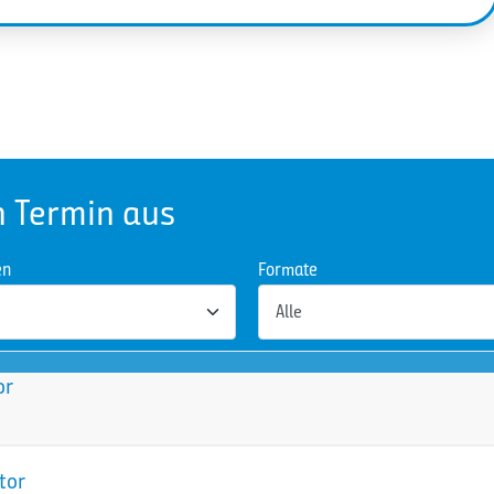
n Termin aus
en
Formate
or
tor