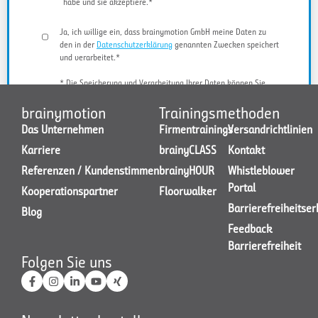
habe und sie akzeptiere.*
Ja, ich willige ein, dass brainymotion GmbH meine Daten zu
den in der
Datenschutzerklärung
genannten Zwecken speichert
und verarbeitet.*
* Die Speicherung und Verarbeitung Ihrer Daten können Sie
jederzeit widerrufen.
brainymotion
Trainingsmethoden
Das Unternehmen
Firmentrainings
Versandrichtlinien
Karriere
brainyCLASS
Kontakt
JETZT KONTAKT AUFNEHMEN
Referenzen / Kundenstimmen
brainyHOUR
Whistleblower
Portal
Kooperationspartner
Floorwalker
Barrierefreiheitse
Blog
Feedback
Barrierefreiheit
Folgen Sie uns