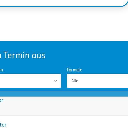
n Termin aus
en
Formate
or
tor