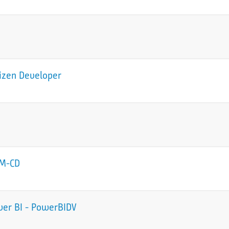
tizen Developer
CM-CD
wer BI - PowerBIDV