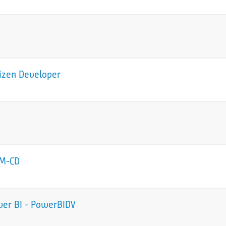
tizen Developer
CM-CD
wer BI - PowerBIDV