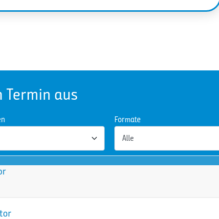
n Termin aus
en
Formate
or
tor