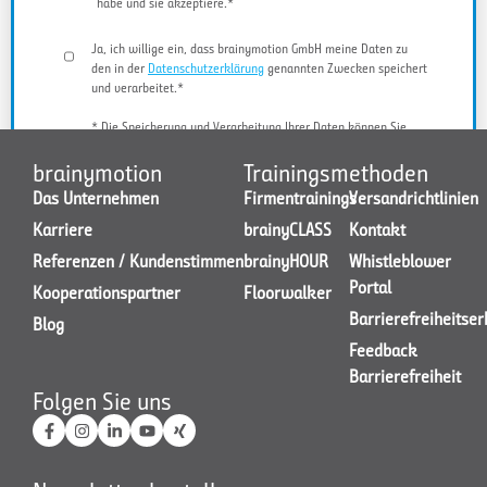
habe und sie akzeptiere.*
Ja, ich willige ein, dass brainymotion GmbH meine Daten zu
den in der
Datenschutzerklärung
genannten Zwecken speichert
und verarbeitet.*
* Die Speicherung und Verarbeitung Ihrer Daten können Sie
jederzeit widerrufen.
brainymotion
Trainingsmethoden
Das Unternehmen
Firmentrainings
Versandrichtlinien
Karriere
brainyCLASS
Kontakt
JETZT KONTAKT AUFNEHMEN
Referenzen / Kundenstimmen
brainyHOUR
Whistleblower
Portal
Kooperationspartner
Floorwalker
Barrierefreiheitse
Blog
Feedback
Barrierefreiheit
Folgen Sie uns