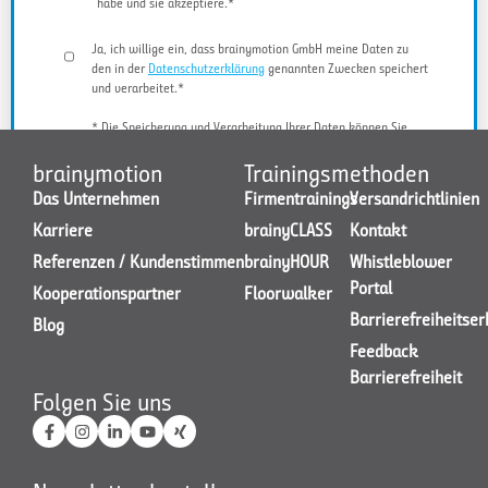
habe und sie akzeptiere.*
Ja, ich willige ein, dass brainymotion GmbH meine Daten zu
den in der
Datenschutzerklärung
genannten Zwecken speichert
und verarbeitet.*
* Die Speicherung und Verarbeitung Ihrer Daten können Sie
jederzeit widerrufen.
brainymotion
Trainingsmethoden
Das Unternehmen
Firmentrainings
Versandrichtlinien
Karriere
brainyCLASS
Kontakt
JETZT KONTAKT AUFNEHMEN
Referenzen / Kundenstimmen
brainyHOUR
Whistleblower
Portal
Kooperationspartner
Floorwalker
Barrierefreiheitse
Blog
Feedback
Barrierefreiheit
Folgen Sie uns