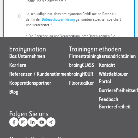
habe und sie akzeptiere.*
Ja, ich willige ein, dass brainymotion GmbH meine Daten zu
den in der
Datenschutzerklärung
genannten Zwecken speichert
und verarbeitet.*
* Die Speicherung und Verarbeitung Ihrer Daten können Sie
jederzeit widerrufen.
brainymotion
Trainingsmethoden
Das Unternehmen
Firmentrainings
Versandrichtlinien
Karriere
brainyCLASS
Kontakt
JETZT KONTAKT AUFNEHMEN
Referenzen / Kundenstimmen
brainyHOUR
Whistleblower
Portal
Kooperationspartner
Floorwalker
Barrierefreiheitse
Blog
Feedback
Barrierefreiheit
Folgen Sie uns