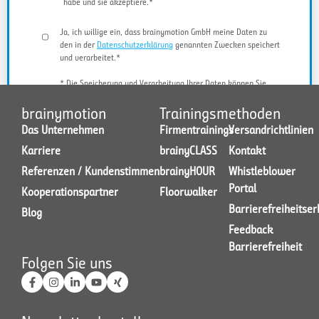
habe und sie akzeptiere.*
Ja, ich willige ein, dass brainymotion GmbH meine Daten zu
den in der
Datenschutzerklärung
genannten Zwecken speichert
und verarbeitet.*
* Die Speicherung und Verarbeitung Ihrer Daten können Sie
jederzeit widerrufen.
brainymotion
Trainingsmethoden
Das Unternehmen
Firmentrainings
Versandrichtlinien
Karriere
brainyCLASS
Kontakt
JETZT KONTAKT AUFNEHMEN
Referenzen / Kundenstimmen
brainyHOUR
Whistleblower
Portal
Kooperationspartner
Floorwalker
Barrierefreiheitse
Blog
Feedback
Barrierefreiheit
Folgen Sie uns