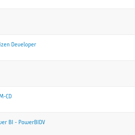
tizen Developer
CM-CD
wer BI - PowerBIDV