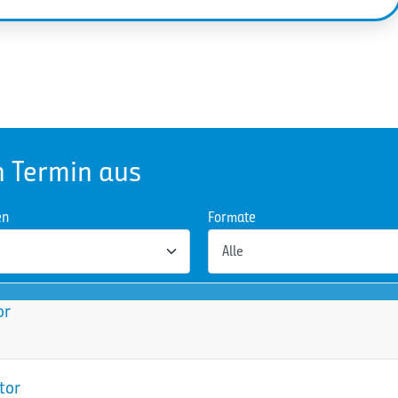
n Termin aus
en
Formate
or
tor