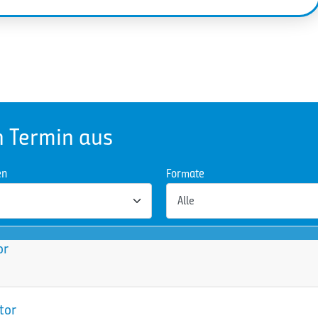
n Termin aus
en
Formate
or
tor