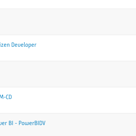
tizen Developer
CM-CD
wer BI - PowerBIDV