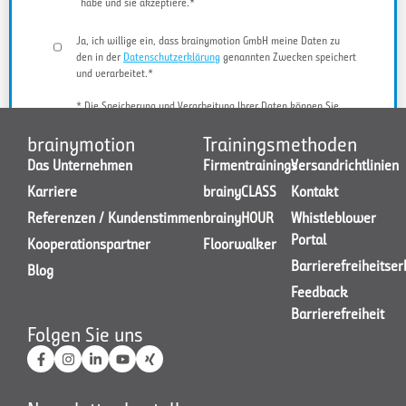
habe und sie akzeptiere.*
Ja, ich willige ein, dass brainymotion GmbH meine Daten zu
den in der
Datenschutzerklärung
genannten Zwecken speichert
und verarbeitet.*
* Die Speicherung und Verarbeitung Ihrer Daten können Sie
jederzeit widerrufen.
brainymotion
Trainingsmethoden
Das Unternehmen
Firmentrainings
Versandrichtlinien
Karriere
brainyCLASS
Kontakt
JETZT KONTAKT AUFNEHMEN
Referenzen / Kundenstimmen
brainyHOUR
Whistleblower
Portal
Kooperationspartner
Floorwalker
Barrierefreiheitse
Blog
Feedback
Barrierefreiheit
Folgen Sie uns