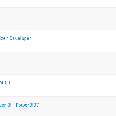
tizen Developer
CM-CD
wer BI - PowerBIDV