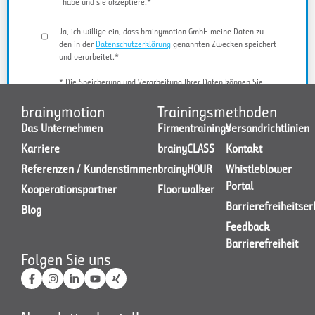
habe und sie akzeptiere.*
Ja, ich willige ein, dass brainymotion GmbH meine Daten zu
den in der
Datenschutzerklärung
genannten Zwecken speichert
und verarbeitet.*
* Die Speicherung und Verarbeitung Ihrer Daten können Sie
jederzeit widerrufen.
brainymotion
Trainingsmethoden
Das Unternehmen
Firmentrainings
Versandrichtlinien
Karriere
brainyCLASS
Kontakt
JETZT KONTAKT AUFNEHMEN
Referenzen / Kundenstimmen
brainyHOUR
Whistleblower
Portal
Kooperationspartner
Floorwalker
Barrierefreiheitse
Blog
Feedback
Barrierefreiheit
Folgen Sie uns